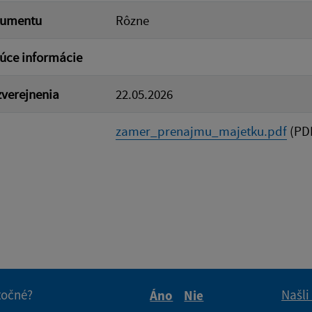
kumentu
Rôzne
úce informácie
verejnenia
22.05.2026
zamer_prenajmu_majetku.pdf
(PDF
itočné?
Našli
Áno
Nie