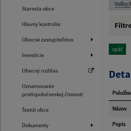
Voľby/
Starosta obce
Hlavný kontrolór
Filtr
Názov
Obecné zastupiteľstvo
späť
Investície
Dátum 
Obecný rozhlas
Deta
Oznamovanie
Filtr
Položka
protispoločenskej činnosti
Názov
Štatút obce
Popis
Dokumenty